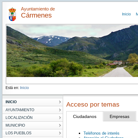
Ayuntamiento de
Cármenes
Inicio
M
Está en:
Inicio
INICIO
Acceso por temas
AYUNTAMIENTO
Ciudadanos
Empresas
LOCALIZACIÓN
MUNICIPIO
LOS PUEBLOS
Teléfonos de interés