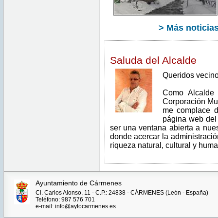
Feb
14
00:00:00
CET
> Más noticia
2026
Saluda del Alcalde
Queridos vecino
Como Alcalde
Corporación Mun
me complace da
página web del
ser una ventana abierta a nue
donde acercar la administració
riqueza natural, cultural y hum
Ayuntamiento de Cármenes
Cl. Carlos Alonso, 11 - C.P.: 24838 - CÁRMENES (León - España)
Teléfono: 987 576 701
e-mail: info@aytocarmenes.es