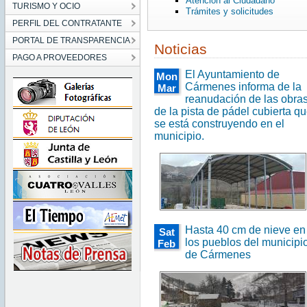
Atención al Ciudadano
TURISMO Y OCIO
Trámites y solicitudes
PERFIL DEL CONTRATANTE
PORTAL DE TRANSPARENCIA
Noticias
PAGO A PROVEEDORES
El Ayuntamiento de
Mon
Cármenes informa de la
Mar
reanudación de las obra
09
00:00:00
de la pista de pádel cubierta q
CET
se está construyendo en el
2026
municipio.
Mon
Mar
09
00:00:00
CET
2026
Hasta 40 cm de nieve en
Sat
los pueblos del municipi
Feb
de Cármenes
14
00:00:00
CET
2026
Sat