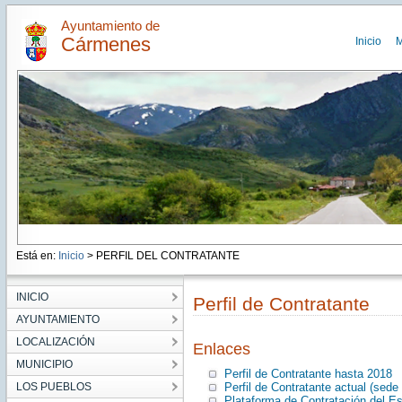
Ayuntamiento de
Cármenes
Inicio
M
Está en:
Inicio
> PERFIL DEL CONTRATANTE
INICIO
Perfil de Contratante
AYUNTAMIENTO
LOCALIZACIÓN
Enlaces
MUNICIPIO
Perfil de Contratante hasta 2018
LOS PUEBLOS
Perfil de Contratante actual (sede 
Plataforma de Contratación del E