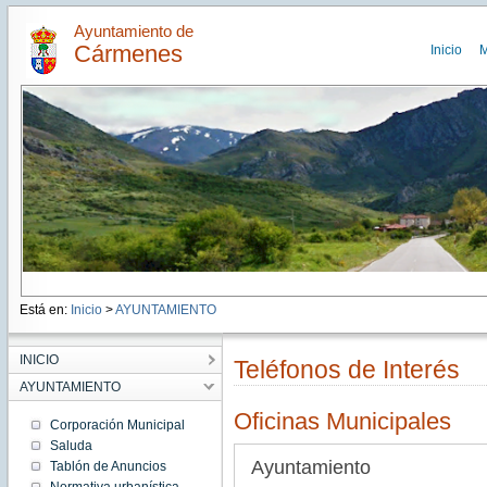
Ayuntamiento de
Cármenes
Inicio
M
Está en:
Inicio
>
AYUNTAMIENTO
INICIO
Teléfonos de Interés
AYUNTAMIENTO
Oficinas Municipales
Corporación Municipal
Saluda
Ayuntamiento
Tablón de Anuncios