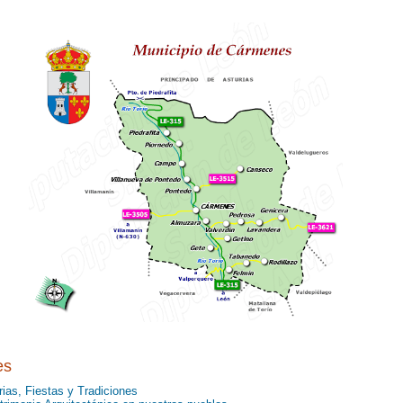
es
rias, Fiestas y Tradiciones