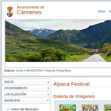
Ayuntamiento de
Cármenes
Inicio
M
Está en:
Inicio
>
MUNICIPIO
>
Galería Fotográfica
INICIO
Alpaca Festival
AYUNTAMIENTO
LOCALIZACIÓN
Galería de Imágenes
MUNICIPIO
Datos del Municipio