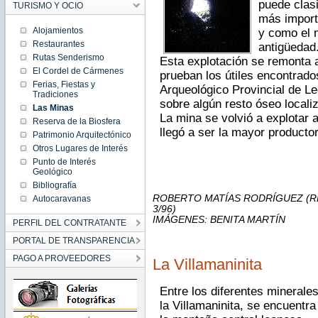
puede clas
TURISMO Y OCIO
más import
Alojamientos
y como el m
Restaurantes
antigüedad
Rutas Senderismo
Esta explotación se remonta a
El Cordel de Cármenes
prueban los útiles encontrad
Ferias, Fiestas y
Arqueológico Provincial de Le
Tradiciones
sobre algún resto óseo locali
Las Minas
La mina se volvió a explotar 
Reserva de la Biosfera
llegó a ser la mayor producto
Patrimonio Arquitectónico
Otros Lugares de Interés
Punto de Interés
Geológico
Bibliografía
ROBERTO MATÍAS RODRÍGUEZ (RE
Autocaravanas
3/96)
IMÁGENES: BENITA MARTÍN
PERFIL DEL CONTRATANTE
PORTAL DE TRANSPARENCIA
PAGO A PROVEEDORES
La Villamaninita
Entre los diferentes minerale
la Villamaninita, se encuentr