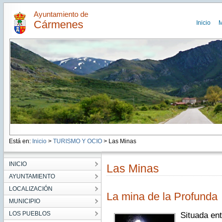
Ayuntamiento de
Cármenes
Inicio
M
Está en:
Inicio
>
TURISMO Y OCIO
> Las Minas
INICIO
Las Minas
AYUNTAMIENTO
LOCALIZACIÓN
La mina de la Profunda
MUNICIPIO
LOS PUEBLOS
Situada en